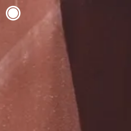
ESP
ENG
info@concentrico.es
INFO
Origen
Equipo
Archivo
NUEVA TEMPORADA
Brasil Tour
Isla Climática Urbana
Libro