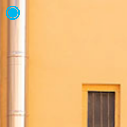
ESP
ENG
info@concentrico.es
INFO
Origen
Equipo
Archivo
NUEVA TEMPORADA
Brasil Tour
Isla Climática Urbana
Libro