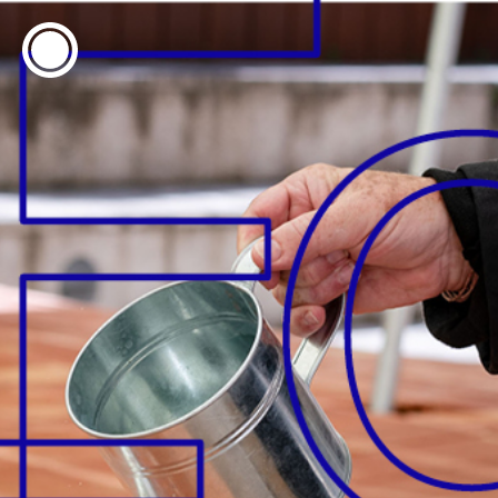
ESP
ENG
info@concentrico.es
INFO
Origen
Equipo
Archivo
NUEVA TEMPORADA
Brasil Tour
Isla Climática Urbana
Libro