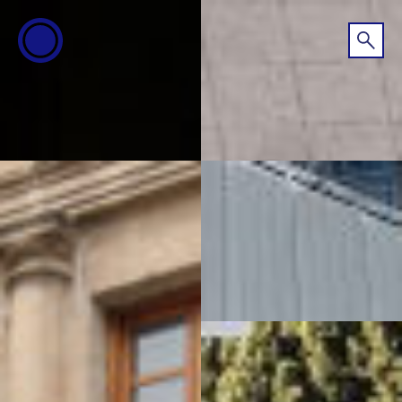
ESP
ENG
info@concentrico.es
INFO
Origen
Equipo
Archivo
NUEVA TEMPORADA
Brasil Tour
Isla Climática Urbana
Libro