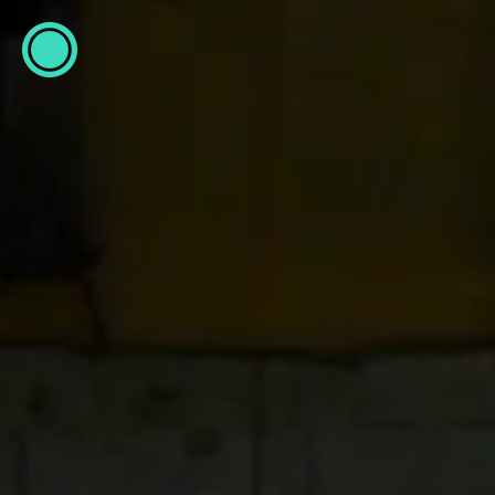
ESP
ENG
info@concentrico.es
INFO
Origen
Equipo
Archivo
NUEVA TEMPORADA
Brasil Tour
Isla Climática Urbana
Libro