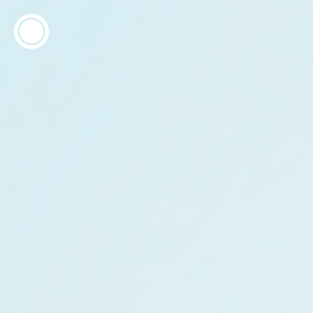
ESP
ENG
info@concentrico.es
INFO
Origen
Equipo
Archivo
NUEVA TEMPORADA
Brasil Tour
Isla Climática Urbana
Libro