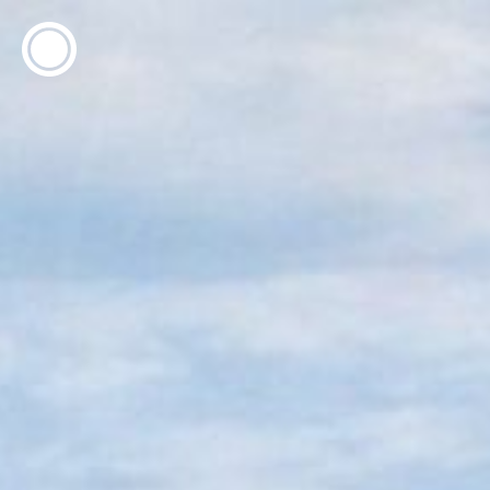
ESP
ENG
info@concentrico.es
INFO
Origen
Equipo
Archivo
NUEVA TEMPORADA
Brasil Tour
Isla Climática Urbana
Libro