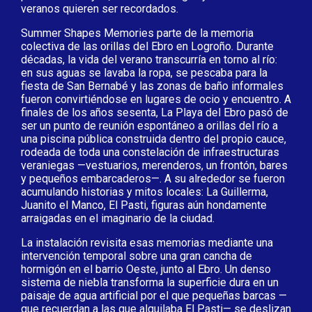
veranos quieren ser recordados.
Summer Shapes Memories parte de la memoria
colectiva de las orillas del Ebro en Logroño. Durante
décadas, la vida del verano transcurría en torno al río:
en sus aguas se lavaba la ropa, se pescaba para la
fiesta de San Bernabé y las zonas de baño informales
fueron convirtiéndose en lugares de ocio y encuentro. A
finales de los años sesenta, La Playa del Ebro pasó de
ser un punto de reunión espontáneo a orillas del río a
una piscina pública construida dentro del propio cauce,
rodeada de toda una constelación de infraestructuras
veraniegas —vestuarios, merenderos, un frontón, bares
y pequeños embarcaderos—. A su alrededor se fueron
acumulando historias y mitos locales: La Guillerma,
Juanito el Manco, El Pasti, figuras aún hondamente
arraigadas en el imaginario de la ciudad.
La instalación revisita esas memorias mediante una
intervención temporal sobre una gran cancha de
hormigón en el barrio Oeste, junto al Ebro. Un denso
sistema de niebla transforma la superficie dura en un
paisaje de agua artificial por el que pequeñas barcas —
que recuerdan a las que alquilaba El Pasti— se deslizan