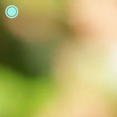
ESP
ENG
info@concentrico.es
INFO
Origen
Equipo
Archivo
NUEVA TEMPORADA
Brasil Tour
Isla Climática Urbana
Libro