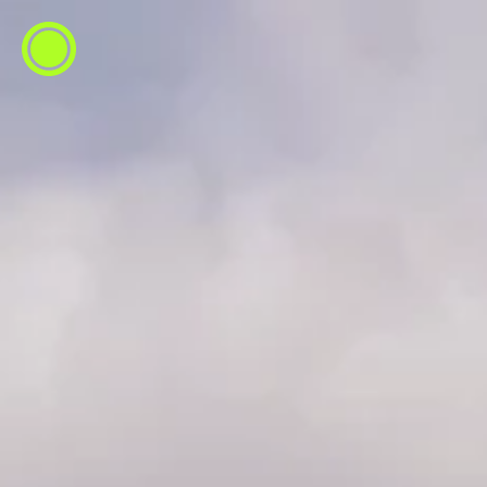
ESP
ENG
info@concentrico.es
INFO
Origen
Equipo
Archivo
NUEVA TEMPORADA
Brasil Tour
Isla Climática Urbana
Libro