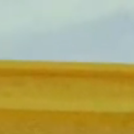
NUEVA TEMPORADA
FESTIVAL
Brasil Tour
Concéntrico 2026
Isla Climática Urbana
Concéntrico 2025
Libro
Concéntrico 10