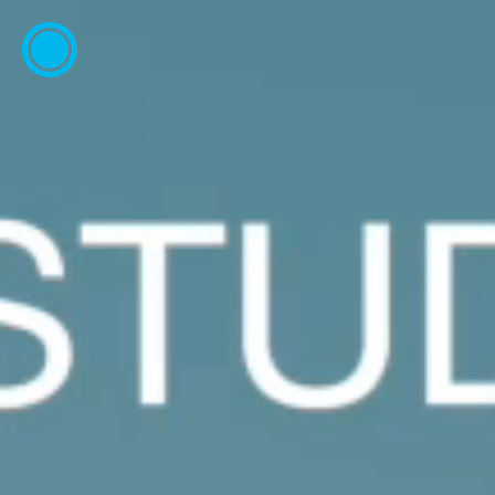
ESP
ENG
info@concentrico.es