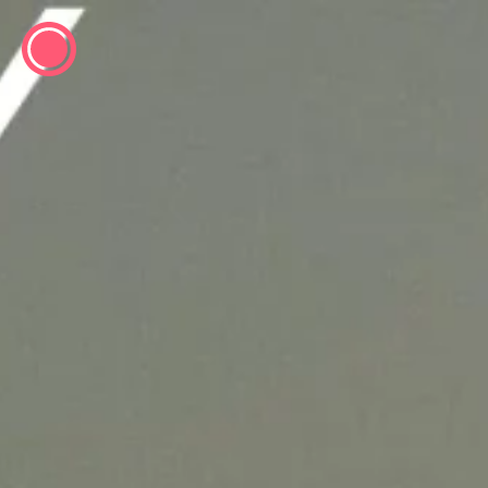
ESP
ENG
info@concentrico.es
INFO
Origen
Equipo
Archivo
NUEVA TEMPORADA
Brasil Tour
Isla Climática Urbana
Libro