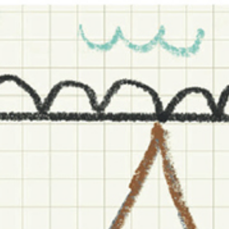
NUEVA TEMPORADA
FESTIVAL
Brasil Tour
Concéntrico 2026
Isla Climática Urbana
Concéntrico 2025
Libro
Concéntrico 10