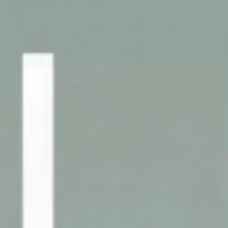
NEW SEASON
FESTIVAL
Brazil Tour
Concéntrico 2026
Urban Climate Island
Concéntrico 2025
Book
Concéntrico 10