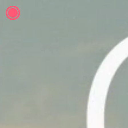
ESP
ENG
info@concentrico.es