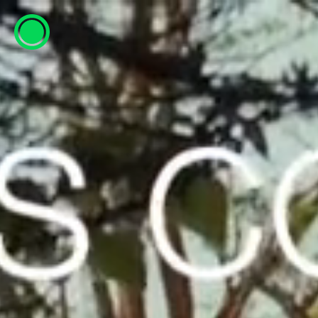
ESP
ENG
info@concentrico.es