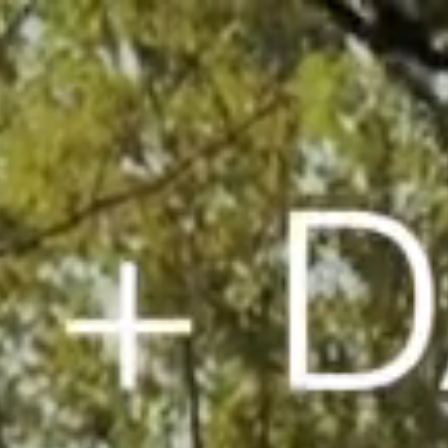
NEW SEASON
FESTIVAL
Brazil Tour
Concéntrico 2026
Urban Climate Island
Concéntrico 2025
Book
Concéntrico 10