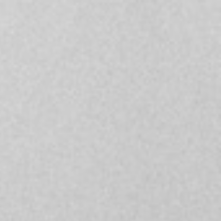
NEW SEASON
FESTIVAL
Brazil Tour
Concéntrico 2026
Urban Climate Island
Concéntrico 2025
Book
Concéntrico 10