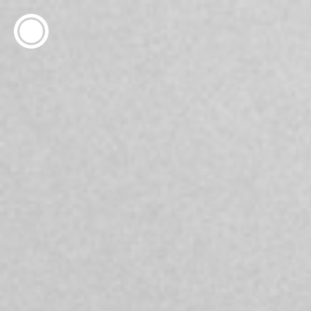
ESP
ENG
info@concentrico.es